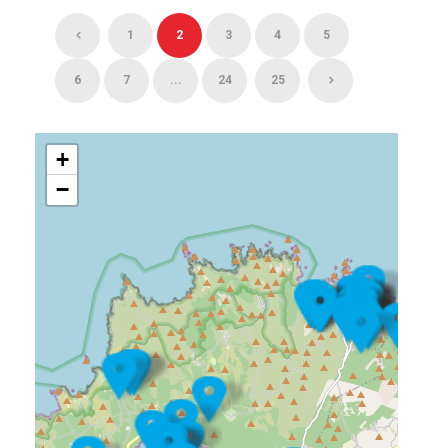
1
2
3
4
5
6
7
...
24
25
+
−