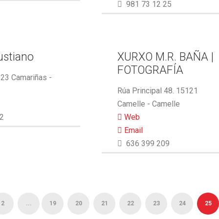
981 73 12 25
ustiano
XURXO M.R. BAÑA |
FOTOGRAFÍA
123 Camariñas -
Rúa Principal 48. 15121
Camelle - Camelle
2
Web
Email
636 399 209
2
...
19
20
21
22
23
24
25