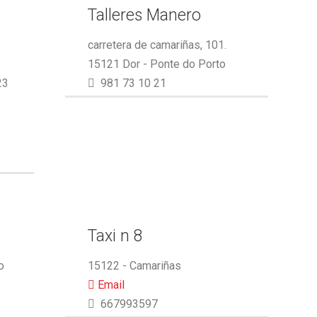
Talleres Manero
carretera de camariñas, 101.
15121 Dor - Ponte do Porto
23
981 73 10 21
Taxi n 8
o
15122 - Camariñas
Email
667993597