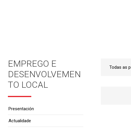
Inicio
•
Emprego e Desenvolvemento Local
•
EMPREGO E
DESENVOLVEMEN
TO LOCAL
Presentación
Actualidade