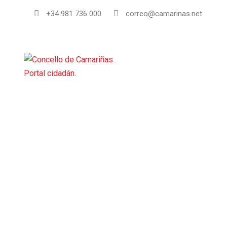
+34 981 736 000
correo@camarinas.net
INI
Guía de empresas