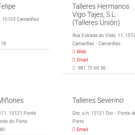
Felipe
Talleres Hermanos
Vigo Tajes, S.L.
2. 15123 Camariñas
(Talleres Unión)
Rúa Estrada do Vilán, 11. 151
 18
Camariñas - Camariñas
Web
Email
981 73 60 56
 Miñones
Talleres Severino
 111. 15121 Ponte
Dor, s/n. 15121 Dor - Ponte d
onte do Porto
Porto
40
Email