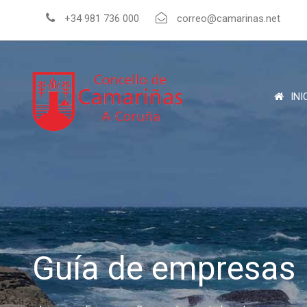
+34 981 736 000
correo@camarinas.net
INI
Guía de empresas