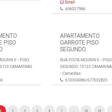
Email
696037986
MENTO
APARTAMENTO
 PISO
GARROTE PISO
O
SEGUNDO
MOURIN 5 - PISO
RUA PISTA MOURIN 5 - PISO
15123 CAMARINAS
SEGUNDO. 15123 CAMARIN
- Camariñas
86
610304086/677032823
2
3
4
5
6
7
...
24
25