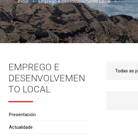
Inicio
•
Emprego e Desenvolvemento Local
•
EMPREGO E
DESENVOLVEMEN
TO LOCAL
Presentación
Actualidade