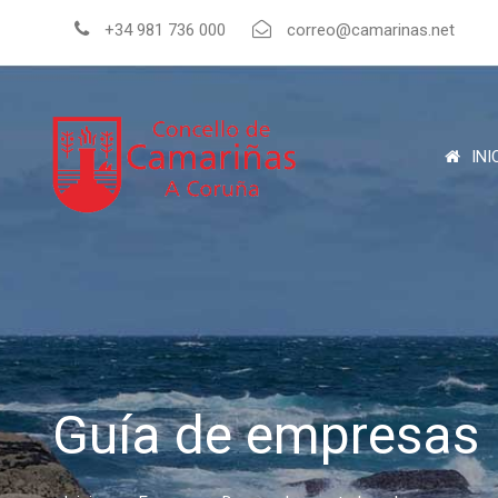
+34 981 736 000
correo@camarinas.net
INI
Guía de empresas