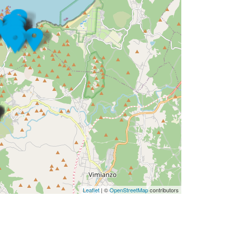
Leaflet
| ©
OpenStreetMap
contributors