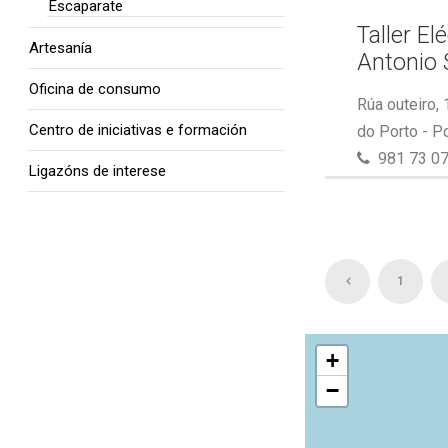
Escaparate
Taller El
Artesanía
Antonio 
Oficina de consumo
Rúa outeiro,
Centro de iniciativas e formación
do Porto - P
981 73 07
Ligazóns de interese
1
+
−