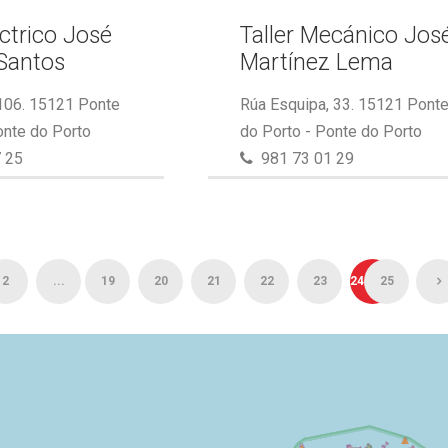
éctrico José
Taller Mecánico Jos
Santos
Martínez Lema
 106. 15121 Ponte
Rúa Esquipa, 33. 15121 Pont
onte do Porto
do Porto - Ponte do Porto
 25
981 73 01 29
2
...
19
20
21
22
23
24
25