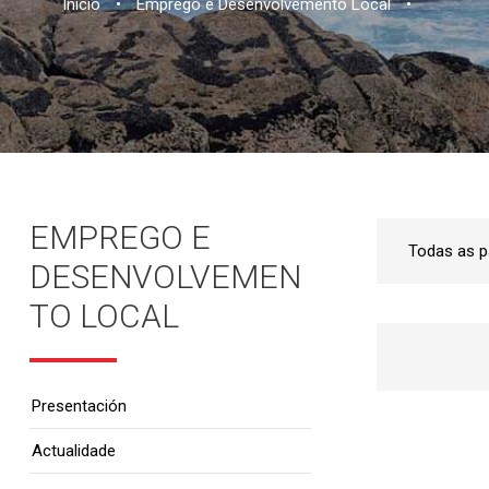
Inicio
•
Emprego e Desenvolvemento Local
•
EMPREGO E
DESENVOLVEMEN
TO LOCAL
Presentación
Actualidade