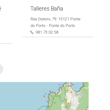
é
Talleres Baña
Rúa Outeiro, 79. 15121 Ponte
e
do Porto - Ponte do Porto
981 73 02 58