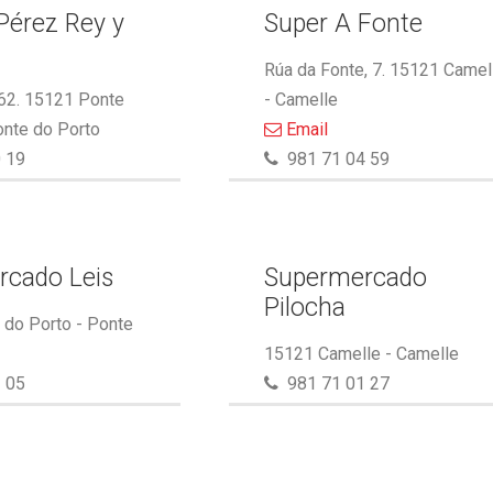
Pérez Rey y
Super A Fonte
.
Rúa da Fonte, 7. 15121 Camel
 62. 15121 Ponte
- Camelle
onte do Porto
Email
 19
981 71 04 59
rcado Leis
Supermercado
Pilocha
do Porto - Ponte
15121 Camelle - Camelle
 05
981 71 01 27