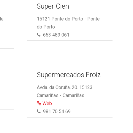
Super Cien
le
15121 Ponte do Porto - Ponte
do Porto
653 489 061
Supermercados Froiz
Avda. da Coruña, 20. 15123
Camariñas - Camariñas
Web
981 70 54 69