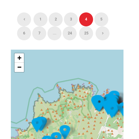
1
2
3
4
5
6
7
...
24
25
+
−