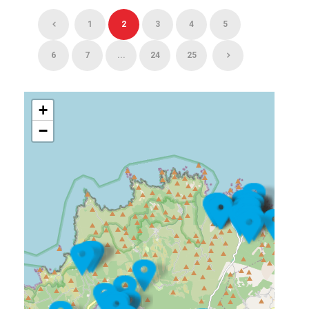
1
2
3
4
5
6
7
...
24
25
+
−