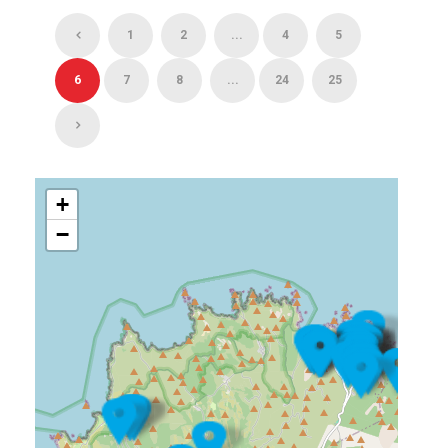
1
2
...
4
5
6
7
8
...
24
25
+
−