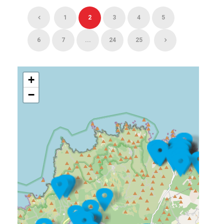
1
2
3
4
5
6
7
...
24
25
+
−