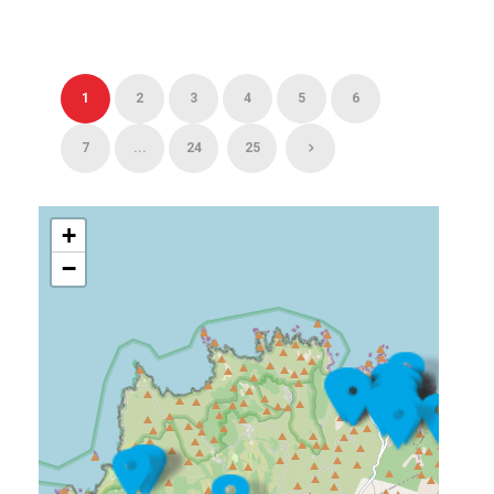
1
2
3
4
5
6
7
...
24
25
+
−