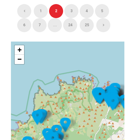
1
2
3
4
5
6
7
...
24
25
+
−