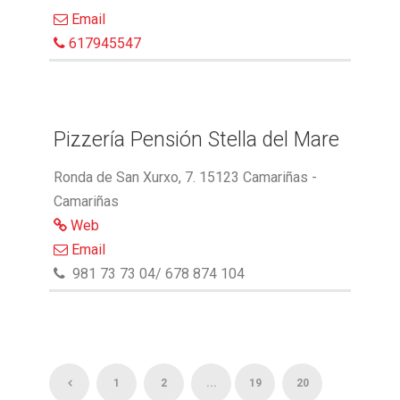
Email
617945547
Pizzería Pensión Stella del Mare
Ronda de San Xurxo, 7. 15123 Camariñas -
Camariñas
Web
Email
981 73 73 04/ 678 874 104
1
2
...
19
20