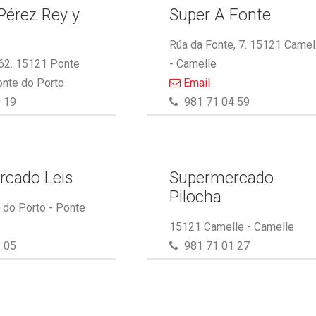
Pérez Rey y
Super A Fonte
.
Rúa da Fonte, 7. 15121 Camel
 62. 15121 Ponte
- Camelle
onte do Porto
Email
 19
981 71 04 59
rcado Leis
Supermercado
Pilocha
do Porto - Ponte
15121 Camelle - Camelle
 05
981 71 01 27