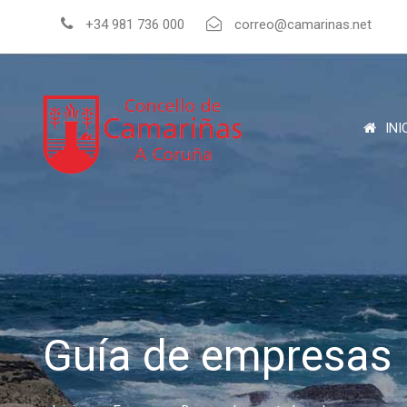
+34 981 736 000
correo@camarinas.net
INI
Guía de empresas