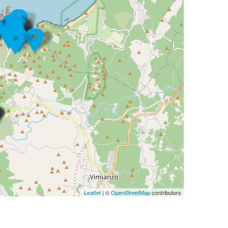
Leaflet
| ©
OpenStreetMap
contributors