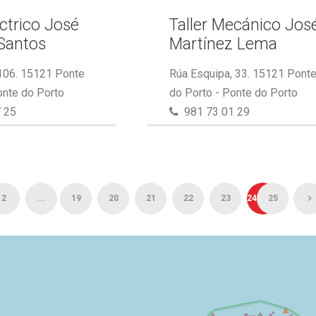
éctrico José
Taller Mecánico Jos
Santos
Martínez Lema
 106. 15121 Ponte
Rúa Esquipa, 33. 15121 Pont
onte do Porto
do Porto - Ponte do Porto
 25
981 73 01 29
2
...
19
20
21
22
23
24
25