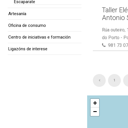
Escaparate
Taller El
Artesanía
Antonio 
Oficina de consumo
Rúa outeiro,
Centro de iniciativas e formación
do Porto - P
981 73 07
Ligazóns de interese
1
+
−