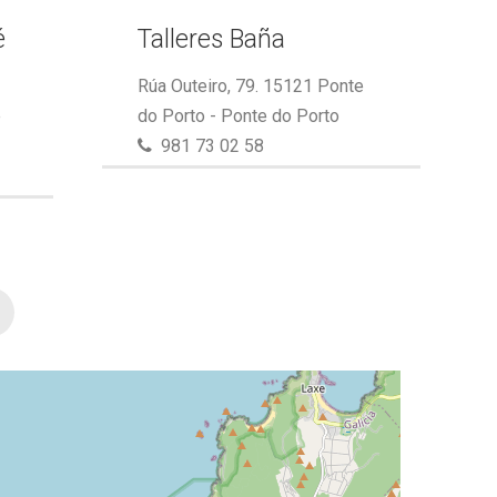
é
Talleres Baña
Rúa Outeiro, 79. 15121 Ponte
e
do Porto - Ponte do Porto
981 73 02 58