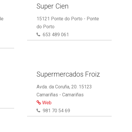
Super Cien
le
15121 Ponte do Porto - Ponte
do Porto
653 489 061
Supermercados Froiz
Avda. da Coruña, 20. 15123
Camariñas - Camariñas
Web
981 70 54 69