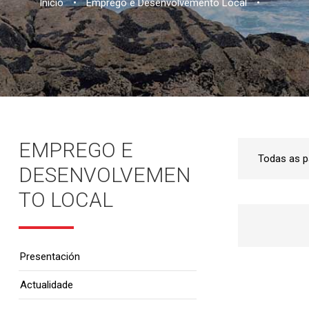
Inicio
•
Emprego e Desenvolvemento Local
•
EMPREGO E
DESENVOLVEMEN
TO LOCAL
Presentación
Actualidade