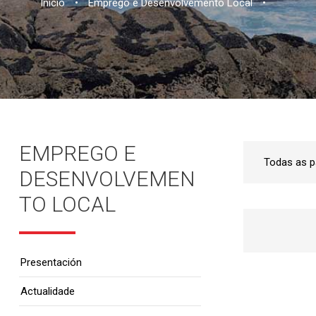
Inicio
•
Emprego e Desenvolvemento Local
•
EMPREGO E
DESENVOLVEMEN
TO LOCAL
Presentación
Actualidade