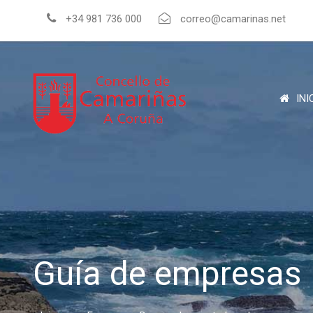
+34 981 736 000
correo@camarinas.net
INI
Guía de empresas