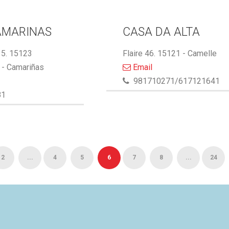
AMARINAS
CASA DA ALTA
5. 15123
Flaire 46. 15121 - Camelle
- Camariñas
Email
981710271/617121641
81
2
...
4
5
6
7
8
...
24