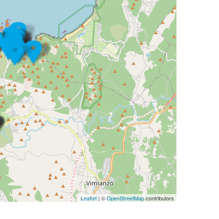
Leaflet
| ©
OpenStreetMap
contributors