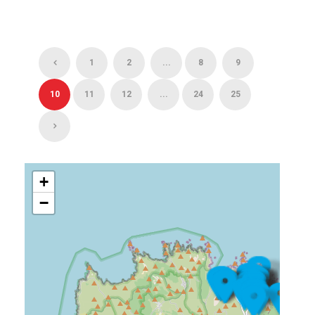
1
2
...
8
9
10
11
12
...
24
25
+
−