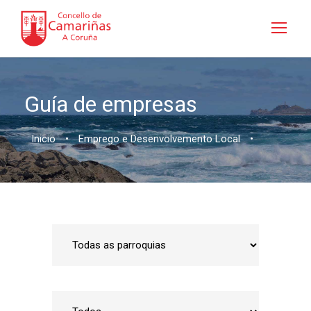
Guía de empresas
Inicio
•
Emprego e Desenvolvemento Local
•