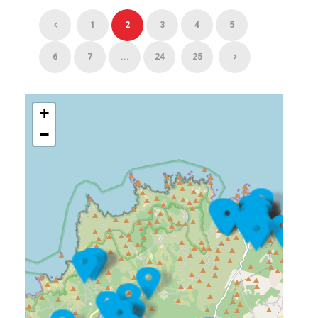
1
2
3
4
5
6
7
...
24
25
+
−