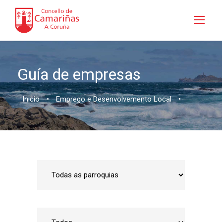
Guía de empresas
Inicio
•
Emprego e Desenvolvemento Local
•