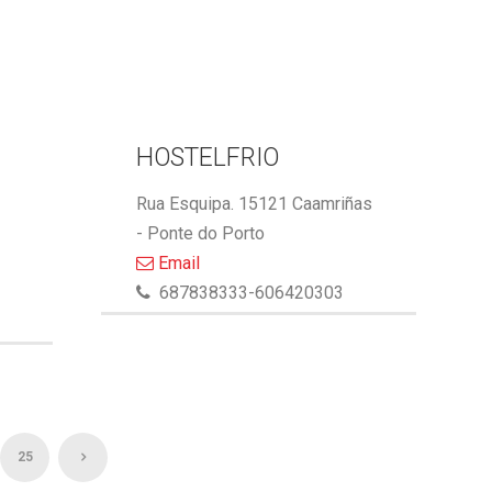
HOSTELFRIO
Rua Esquipa. 15121 Caamriñas
o
- Ponte do Porto
Email
687838333-606420303
25