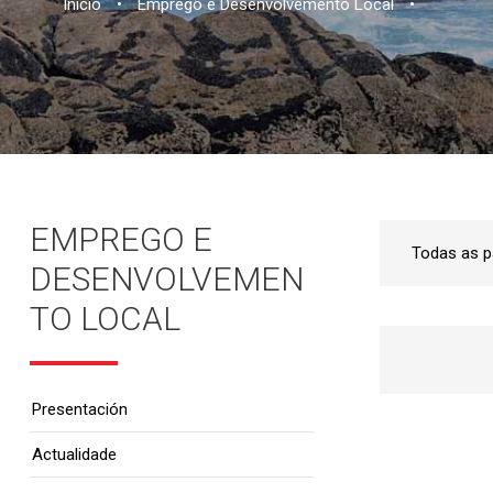
Inicio
•
Emprego e Desenvolvemento Local
•
EMPREGO E
DESENVOLVEMEN
TO LOCAL
Presentación
Actualidade