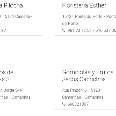
ía Pilocha
Floristeria Esther
0. 15121 Camelle -
15121 Ponte do Porto - Pont
do Porto
 27
981 73 12 51 / 616 537 0
cos de
Gominolas y Frutos
as SL
Secos Caprichos
n Jorge S/N.
Rúa Pinzón, 6. 15123
iñas - Camariñas
Camariñas - Camariñas
690321807