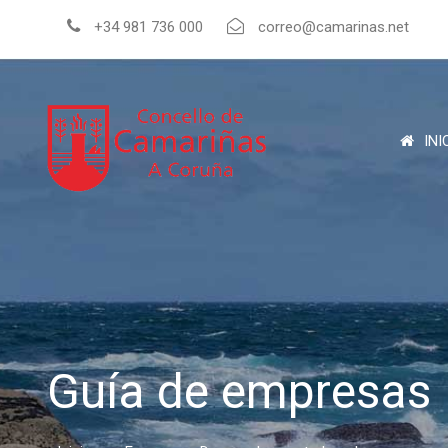
+34 981 736 000
correo@camarinas.net
INI
Guía de empresas