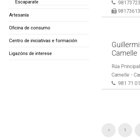
Escaparate
98173723
9817361
Artesanía
Oficina de consumo
Centro de iniciativas e formación
Guillerm
Camelle
Ligazóns de interese
Rúa Principa
Camelle - Ca
981 71 01
1