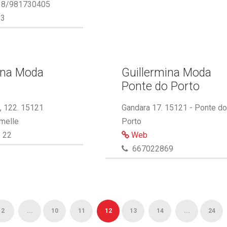
8/981730405
33
ina Moda
Guillermina Moda
Ponte do Porto
l, 122. 15121
Gandara 17. 15121 - Ponte d
melle
Porto
 22
Web
667022869
2
...
10
11
12
13
14
...
24