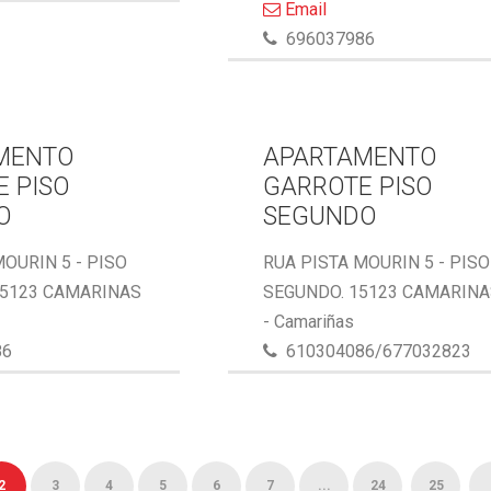
Email
696037986
MENTO
APARTAMENTO
 PISO
GARROTE PISO
O
SEGUNDO
MOURIN 5 - PISO
RUA PISTA MOURIN 5 - PISO
15123 CAMARINAS
SEGUNDO. 15123 CAMARIN
- Camariñas
86
610304086/677032823
2
3
4
5
6
7
...
24
25