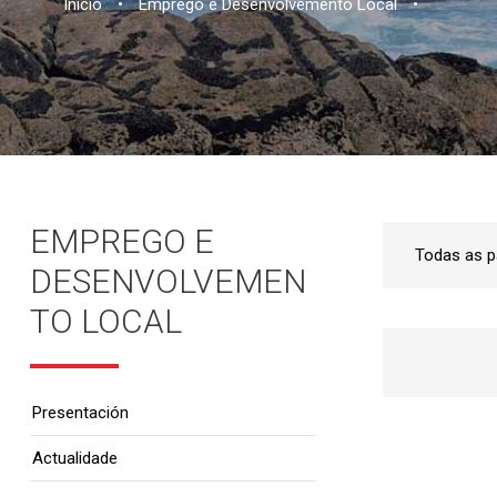
Inicio
•
Emprego e Desenvolvemento Local
•
EMPREGO E
DESENVOLVEMEN
TO LOCAL
Presentación
Actualidade