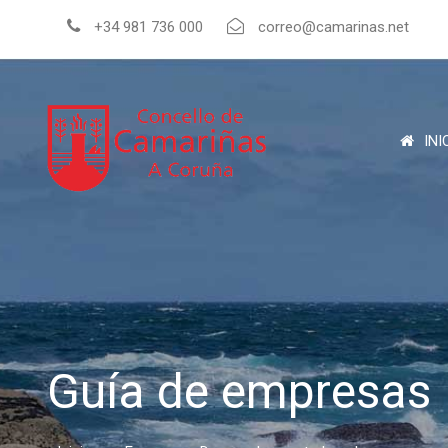
+34 981 736 000
correo@camarinas.net
INI
Guía de empresas