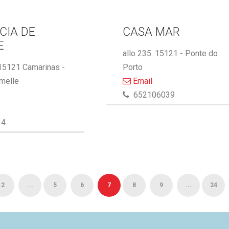
CIA DE
CASA MAR
E
allo 235. 15121 - Ponte do
 15121 Camarinas -
Porto
melle
Email
652106039
14
2
...
5
6
7
8
9
...
24