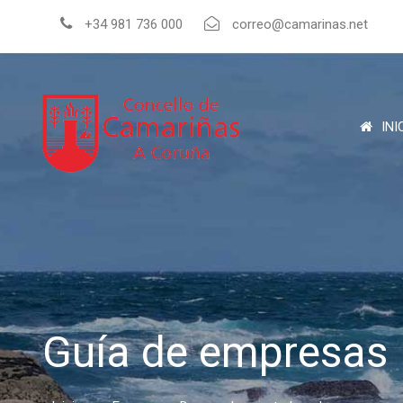
+34 981 736 000
correo@camarinas.net
INI
Guía de empresas