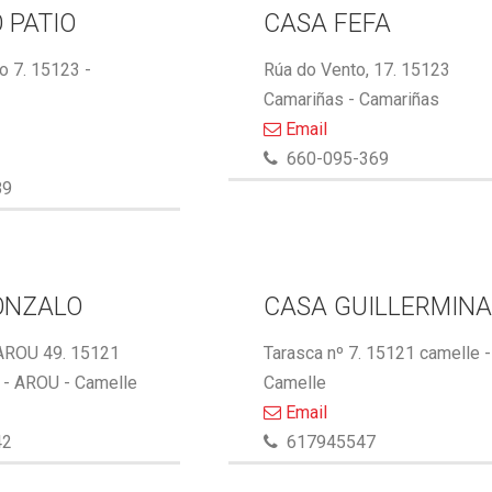
 PATIO
CASA FEFA
 7. 15123 -
Rúa do Vento, 17. 15123
Camariñas - Camariñas
Email
660-095-369
89
ONZALO
CASA GUILLERMIN
AROU 49. 15121
Tarasca nº 7. 15121 camelle -
- AROU - Camelle
Camelle
Email
42
617945547