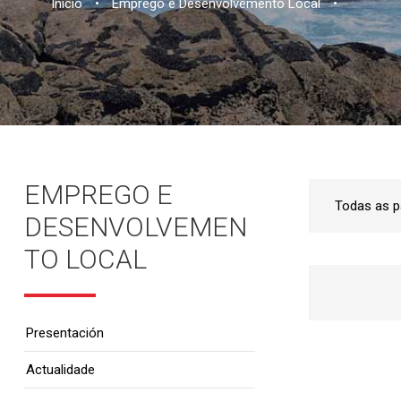
Inicio
•
Emprego e Desenvolvemento Local
•
EMPREGO E
DESENVOLVEMEN
TO LOCAL
Presentación
Actualidade