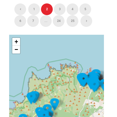
1
2
3
4
5
6
7
...
24
25
+
−