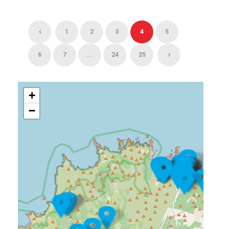
1
2
3
4
5
6
7
...
24
25
+
−