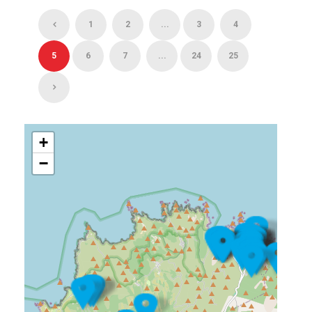
1
2
...
3
4
5
6
7
...
24
25
+
−