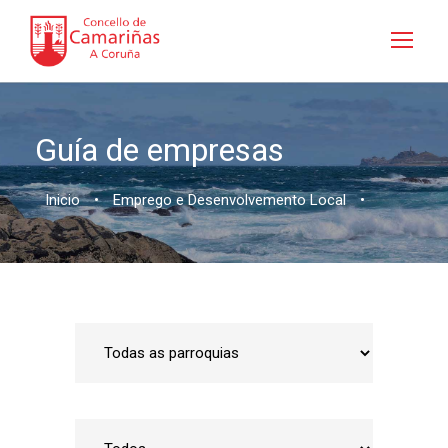
Guía de empresas
Inicio
•
Emprego e Desenvolvemento Local
•