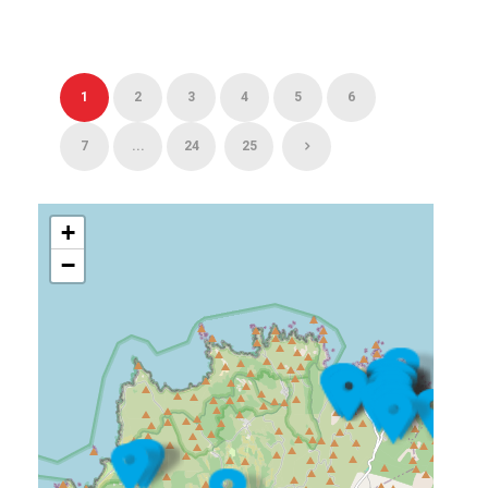
1
2
3
4
5
6
7
...
24
25
+
−