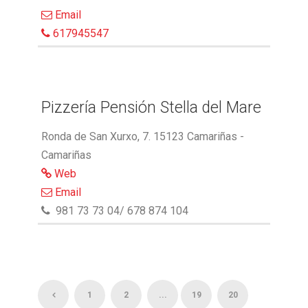
Email
617945547
Pizzería Pensión Stella del Mare
Ronda de San Xurxo, 7. 15123 Camariñas -
Camariñas
Web
Email
981 73 73 04/ 678 874 104
1
2
...
19
20