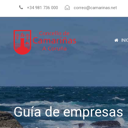
+34 981 736 000
correo@camarinas.net
INI
Guía de empresas