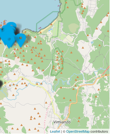
Leaflet
| ©
OpenStreetMap
contributors