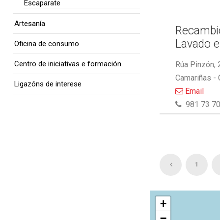
Escaparate
Artesanía
Recambio
Lavado e
Oficina de consumo
Centro de iniciativas e formación
Rúa Pinzón, 
Camariñas -
Ligazóns de interese
Email
981 73 70
1
+
−