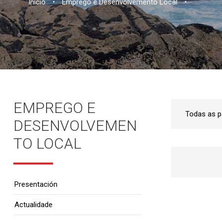
Inicio
•
Emprego e Desenvolvemento Local
•
EMPREGO E
DESENVOLVEMEN
TO LOCAL
Presentación
Actualidade