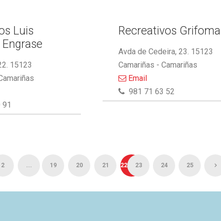
s Luis
Recreativos Grifoma
 Engrase
Avda de Cedeira, 23. 15123
22. 15123
Camariñas - Camariñas
 Camariñas
Email
981 71 63 52
 91
2
...
19
20
21
22
23
24
25