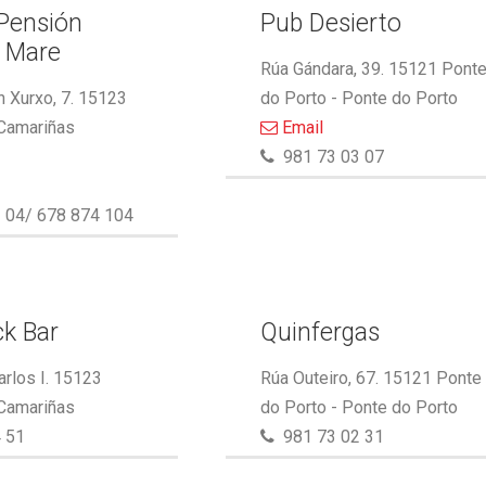
 Pensión
Pub Desierto
l Mare
Rúa Gándara, 39. 15121 Pont
 Xurxo, 7. 15123
do Porto - Ponte do Porto
 Camariñas
Email
981 73 03 07
 04/ 678 874 104
k Bar
Quinfergas
arlos I. 15123
Rúa Outeiro, 67. 15121 Ponte
 Camariñas
do Porto - Ponte do Porto
 51
981 73 02 31