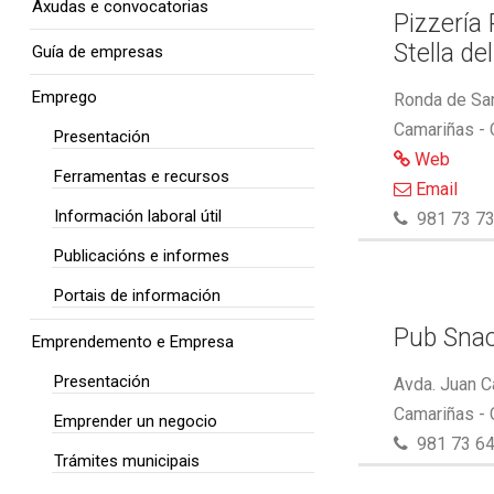
Axudas e convocatorias
Pizzería
Stella de
Guía de empresas
Emprego
Ronda de San
Camariñas -
Presentación
Web
Ferramentas e recursos
Email
Información laboral útil
981 73 73
Publicacións e informes
Portais de información
Pub Snac
Emprendemento e Empresa
Presentación
Avda. Juan C
Camariñas -
Emprender un negocio
981 73 64
Trámites municipais