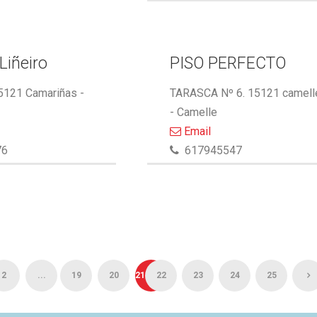
Liñeiro
PISO PERFECTO
15121 Camariñas -
TARASCA Nº 6. 15121 camell
- Camelle
Email
76
617945547
2
...
19
20
21
22
23
24
25