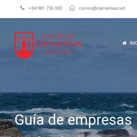
+34 981 736 000
correo@camarinas.net
INI
Guía de empresas