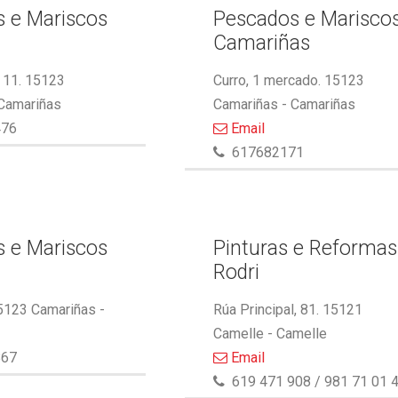
 e Mariscos
Pescados e Marisco
Camariñas
 11. 15123
Curro, 1 mercado. 15123
 Camariñas
Camariñas - Camariñas
476
Email
617682171
 e Mariscos
Pinturas e Reformas
Rodri
5123 Camariñas -
Rúa Principal, 81. 15121
Camelle - Camelle
867
Email
619 471 908 / 981 71 01 