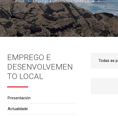
Inicio
•
Emprego e Desenvolvemento Local
•
EMPREGO E
DESENVOLVEMEN
TO LOCAL
Presentación
Actualidade