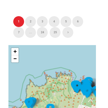
1
2
3
4
5
6
7
...
24
25
+
−