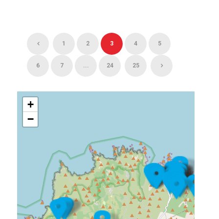
1
2
3
4
5
6
7
...
24
25
+
−