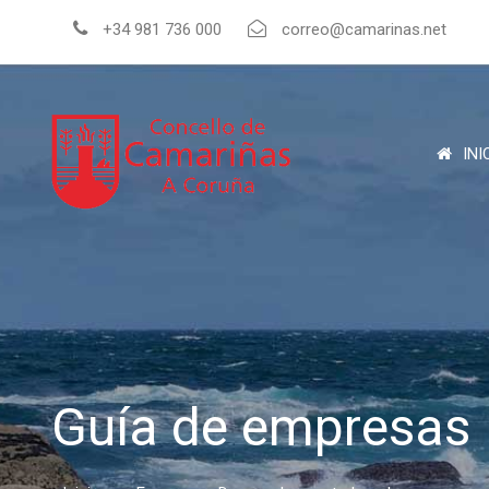
+34 981 736 000
correo@camarinas.net
INI
Guía de empresas