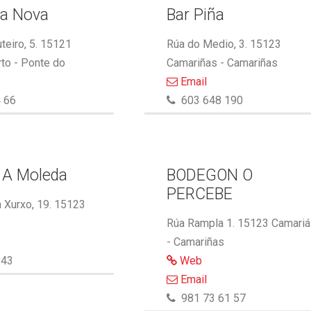
ma Nova
Bar Piña
eiro, 5. 15121
Rúa do Medio, 3. 15123
to - Ponte do
Camariñas - Camariñas
Email
 66
603 648 190
 A Moleda
BODEGON O
PERCEBE
 Xurxo, 19. 15123
Rúa Rampla 1. 15123 Camari
- Camariñas
143
Web
Email
981 73 61 57