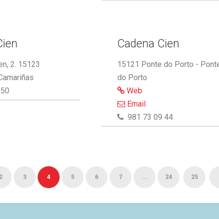
Cien
Cadena Cien
n, 2. 15123
15121 Ponte do Porto - Pont
 Camariñas
do Porto
950
Web
Email
981 73 09 44
2
3
4
5
6
7
...
24
25