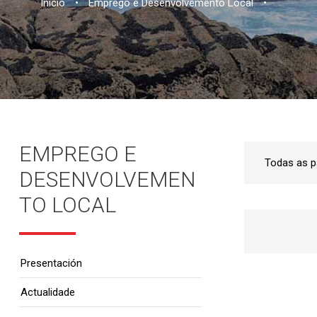
Inicio
•
Emprego e Desenvolvemento Local
•
EMPREGO E
DESENVOLVEMEN
TO LOCAL
Presentación
Actualidade