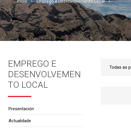
Inicio
•
Emprego e Desenvolvemento Local
•
EMPREGO E
DESENVOLVEMEN
TO LOCAL
Presentación
Actualidade