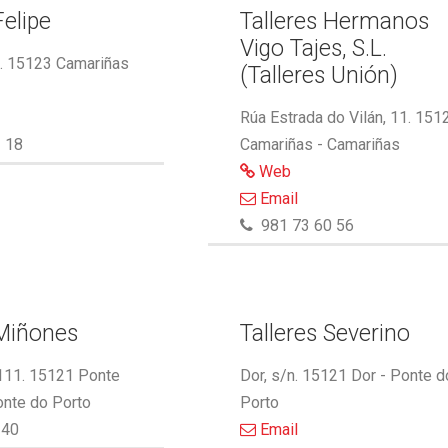
Felipe
Talleres Hermanos
Vigo Tajes, S.L.
2. 15123 Camariñas
(Talleres Unión)
Rúa Estrada do Vilán, 11. 151
 18
Camariñas - Camariñas
Web
Email
981 73 60 56
 Miñones
Talleres Severino
 111. 15121 Ponte
Dor, s/n. 15121 Dor - Ponte d
onte do Porto
Porto
340
Email