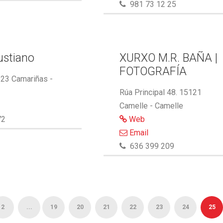
981 73 12 25
ustiano
XURXO M.R. BAÑA |
FOTOGRAFÍA
123 Camariñas -
Rúa Principal 48. 15121
Camelle - Camelle
72
Web
Email
636 399 209
2
...
19
20
21
22
23
24
25