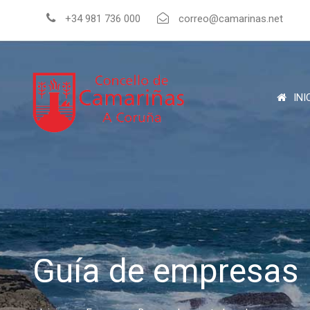
+34 981 736 000
correo@camarinas.net
INI
Guía de empresas