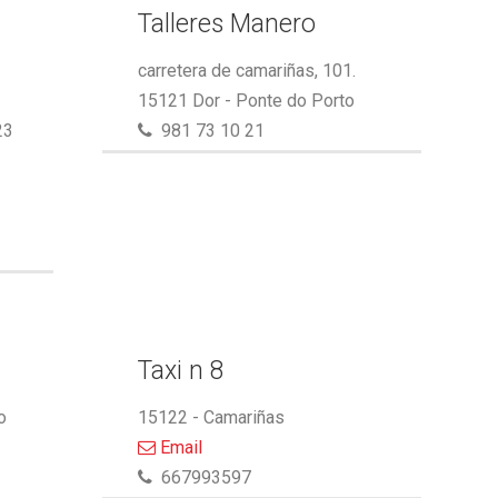
Talleres Manero
carretera de camariñas, 101.
15121 Dor - Ponte do Porto
23
981 73 10 21
Taxi n 8
o
15122 - Camariñas
Email
667993597