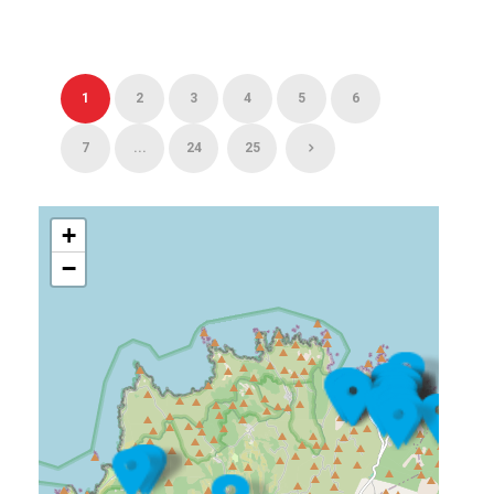
1
2
3
4
5
6
7
...
24
25
+
−