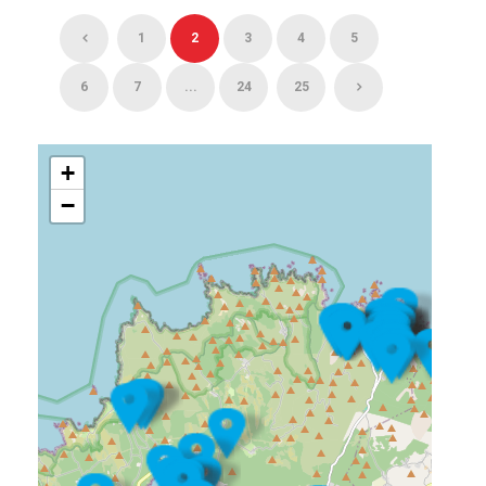
1
2
3
4
5
6
7
...
24
25
+
−