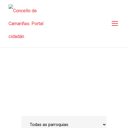
Guía de empresas
Inicio
•
Emprego e Desenvolvemento Local
•