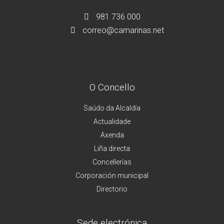
981 736 000
correo@camarinas.net
O Concello
Saúdo da Alcaldía
Actualidade
Axenda
Liña directa
Concellerías
Corporación municipal
Directorio
Sede electrónica