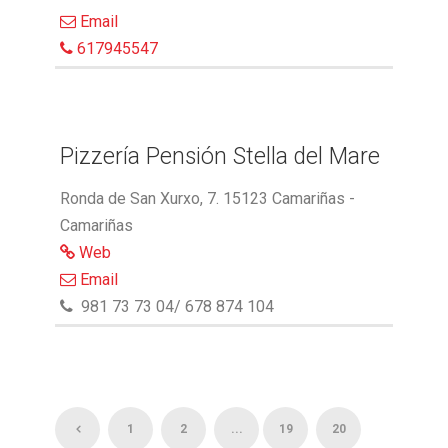
Email
617945547
Pizzería Pensión Stella del Mare
Ronda de San Xurxo, 7. 15123 Camariñas -
Camariñas
Web
Email
981 73 73 04/ 678 874 104
1
2
...
19
20