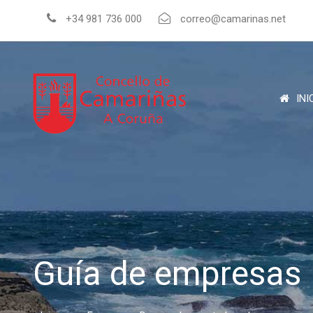
+34 981 736 000
correo@camarinas.net
INI
Guía de empresas