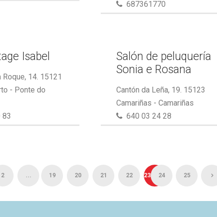
687361770
tage Isabel
Salón de peluquería
Sonia e Rosana
 Roque, 14. 15121
to - Ponte do
Cantón da Leña, 19. 15123
Camariñas - Camariñas
 83
640 03 24 28
2
...
19
20
21
22
23
24
25