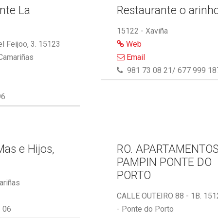
nte La
Restaurante o arinh
15122 - Xaviña
l Feijoo, 3. 15123
Web
 Camariñas
Email
981 73 08 21/ 677 999 18
96
as e Hijos,
RO. APARTAMENTO
PAMPIN PONTE DO
PORTO
ariñas
CALLE OUTEIRO 88 - 1B. 151
 06
- Ponte do Porto