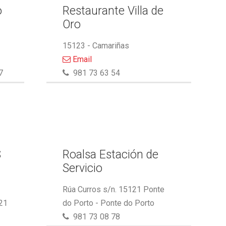
o
Restaurante Villa de
Oro
15123 - Camariñas
Email
7
981 73 63 54
S
Roalsa Estación de
Servicio
Rúa Curros s/n. 15121 Ponte
21
do Porto - Ponte do Porto
981 73 08 78