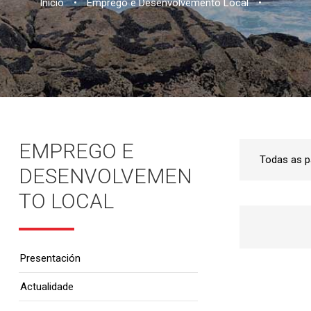
Inicio
•
Emprego e Desenvolvemento Local
•
EMPREGO E
DESENVOLVEMEN
TO LOCAL
Presentación
Actualidade