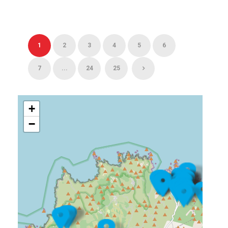
1
2
3
4
5
6
7
...
24
25
+
−