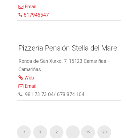
Email
617945547
Pizzería Pensión Stella del Mare
Ronda de San Xurxo, 7. 15123 Camariñas -
Camariñas
Web
Email
981 73 73 04/ 678 874 104
1
2
...
19
20