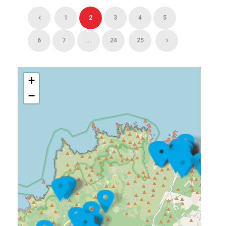
1
2
3
4
5
6
7
...
24
25
+
−