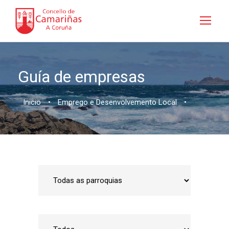
Guía de empresas
Inicio
•
Emprego e Desenvolvemento Local
•