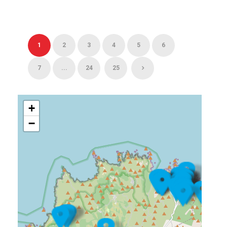
1
2
3
4
5
6
7
...
24
25
+
−