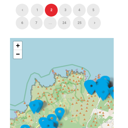
1
2
3
4
5
6
7
...
24
25
+
−