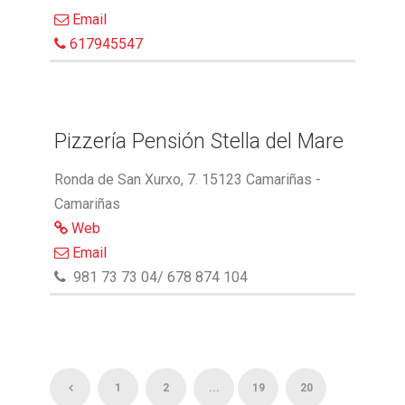
Email
617945547
Pizzería Pensión Stella del Mare
Ronda de San Xurxo, 7. 15123 Camariñas -
Camariñas
Web
Email
981 73 73 04/ 678 874 104
1
2
...
19
20