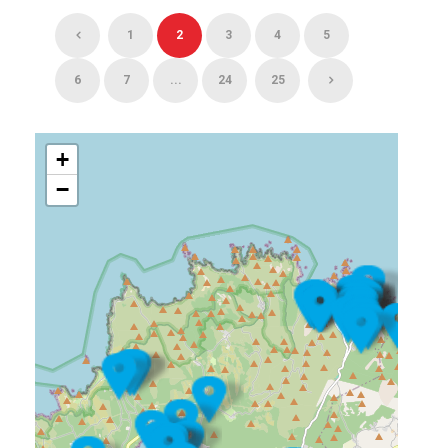
1
2
3
4
5
6
7
...
24
25
+
−