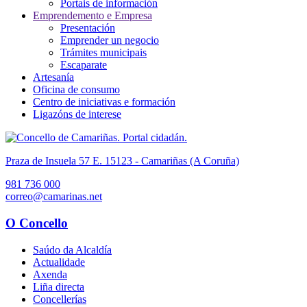
Portais de información
Emprendemento e Empresa
Presentación
Emprender un negocio
Trámites municipais
Escaparate
Artesanía
Oficina de consumo
Centro de iniciativas e formación
Ligazóns de interese
Praza de Insuela 57 E. 15123 - Camariñas (A Coruña)
981 736 000
correo@camarinas.net
O Concello
Saúdo da Alcaldía
Actualidade
Axenda
Liña directa
Concellerías