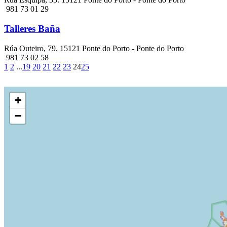
981 73 01 29
Talleres Baña
Rúa Outeiro, 79. 15121 Ponte do Porto - Ponte do Porto
981 73 02 58
1
2
...
19
20
21
22
23
24
25
+
−