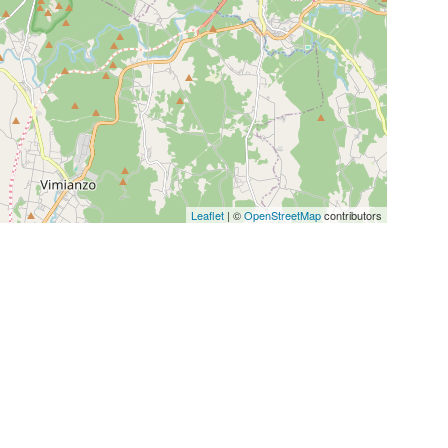
Leaflet
| ©
OpenStreetMap
contributors