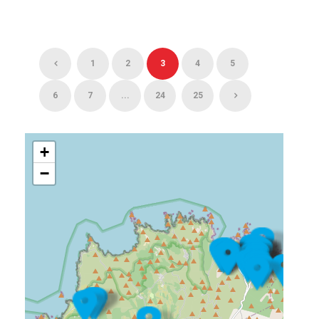
1
2
3
4
5
6
7
...
24
25
+
−