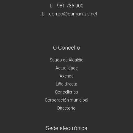
981 736 000
correo@camarinas.net
O Concello
Saúdo da Alcaldía
Actualidade
Axenda
Liña directa
Concellerías
Corporación municipal
Directorio
Sede electrónica