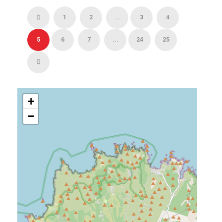
1
2
...
3
4
5
6
7
...
24
25
+
−