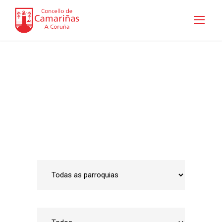
Guía de empresas
Inicio
•
Emprego e Desenvolvemento Local
•