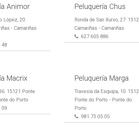
ía Animor
Peluquería Chus
o López, 20.
Ronda de San Xurxo, 27. 151
iñas - Camariñas
Camariñas - Camariñas
627 605 886
 48
ía Macrix
Peluquería Marga
 36. 15121 Ponte
Travesía da Esquipa, 10. 151
onte do Porto
Ponte do Porto - Ponte do
 09
Porto
981 73 05 05