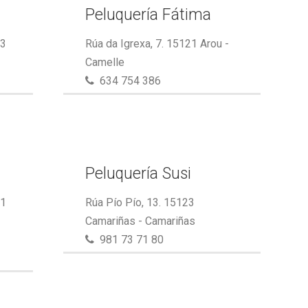
Peluquería Fátima
23
Rúa da Igrexa, 7. 15121 Arou -
Camelle
634 754 386
Peluquería Susi
21
Rúa Pío Pío, 13. 15123
Camariñas - Camariñas
981 73 71 80