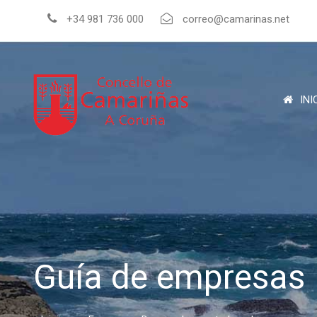
+34 981 736 000
correo@camarinas.net
INI
Guía de empresas