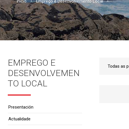
Inicio
•
Emprego e Desenvolvemento Local
•
EMPREGO E
DESENVOLVEMEN
TO LOCAL
Presentación
Actualidade