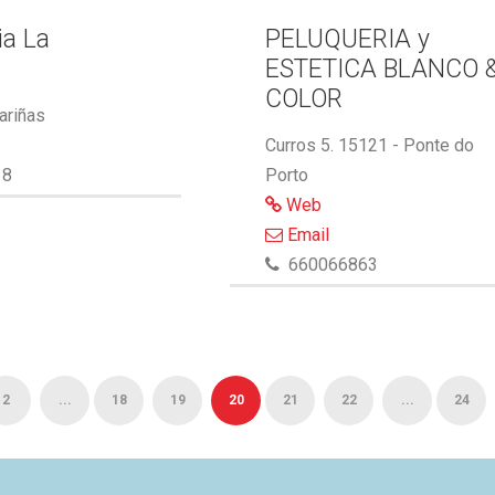
ia La
PELUQUERIA y
ESTETICA BLANCO 
COLOR
ariñas
Curros 5. 15121 - Ponte do
18
Porto
Web
Email
660066863
2
...
18
19
20
21
22
...
24