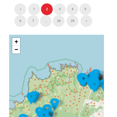
1
2
3
4
5
6
7
...
24
25
+
−