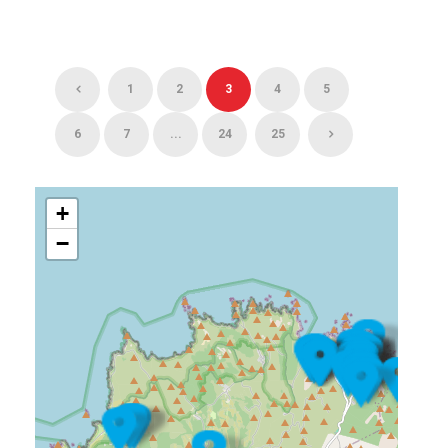
1
2
3
4
5
6
7
...
24
25
+
−