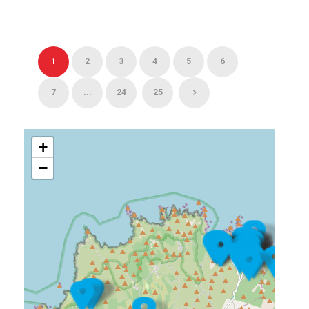
1
2
3
4
5
6
7
...
24
25
+
−